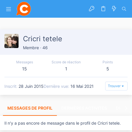
Cricri tetele
Membre
·
46
Messages
Score de réaction
Points
15
1
5
Inscrit
28 Juin 2015
Dernière vue
16 Mai 2021
Trouver
MESSAGES DE PROFIL
DERNIÈRES ACTIVITÉS
DERNIE
Il n'y a pas encore de message dans le profil de Cricri tetele.