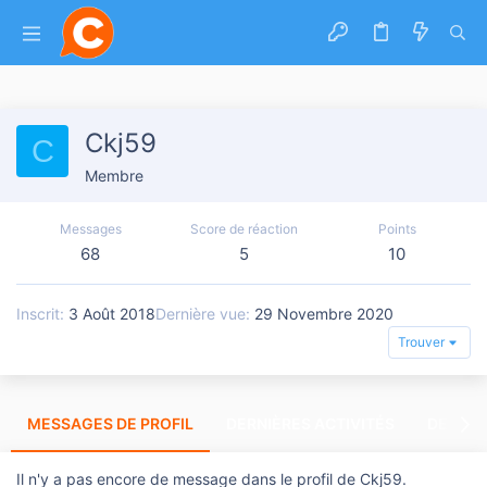
Ckj59
C
Membre
Messages
Score de réaction
Points
68
5
10
Inscrit
3 Août 2018
Dernière vue
29 Novembre 2020
Trouver
MESSAGES DE PROFIL
DERNIÈRES ACTIVITÉS
DERNIE
Il n'y a pas encore de message dans le profil de Ckj59.