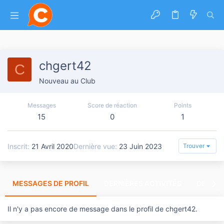
chgert42
C
Nouveau au Club
Messages
Score de réaction
Points
15
0
1
Inscrit
21 Avril 2020
Dernière vue
23 Juin 2023
Trouver
MESSAGES DE PROFIL
DERNIÈRES ACTIVITÉS
DERNIE
Il n'y a pas encore de message dans le profil de chgert42.