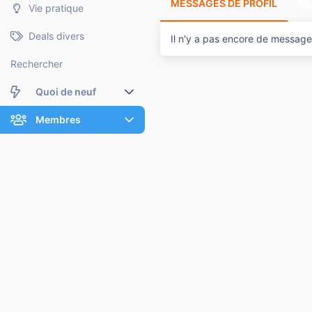
MESSAGES DE PROFIL
DE
Vie pratique
Deals divers
Il n'y a pas encore de message 
Rechercher
Quoi de neuf
Nouveaux messages
Membres
Membres en ligne
Nouveaux messages de profil
Dernières activités
Nouveaux messages de profil
Rechercher dans les messages de profil