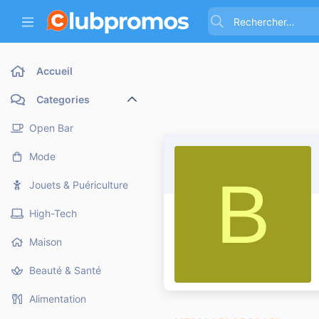
Accueil
Categories
Open Bar
Mode
B
Jouets & Puériculture
High-Tech
Maison
Beauté & Santé
Alimentation