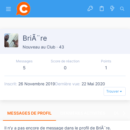
BriÃ¨re
Nouveau au Club
·
43
Messages
Score de réaction
Points
5
0
1
Inscrit
26 Novembre 2019
Dernière vue
22 Mai 2020
Trouver
MESSAGES DE PROFIL
DERNIÈRES ACTIVITÉS
DERNIE
Il n'y a pas encore de message dans le profil de BriÃ¨re.