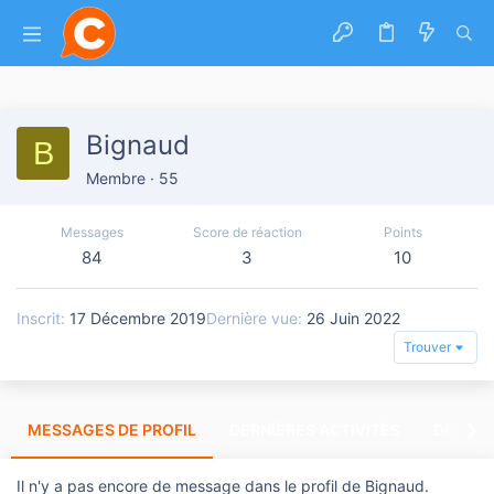
Bignaud
B
Membre
·
55
Messages
Score de réaction
Points
84
3
10
Inscrit
17 Décembre 2019
Dernière vue
26 Juin 2022
Trouver
MESSAGES DE PROFIL
DERNIÈRES ACTIVITÉS
DERNIE
Il n'y a pas encore de message dans le profil de Bignaud.