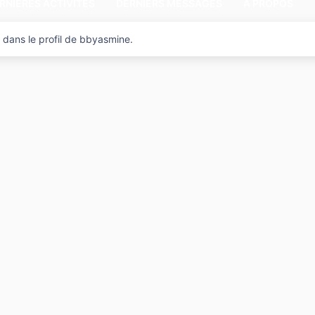
RNIÈRES ACTIVITÉS
DERNIERS MESSAGES
A PROPOS
 dans le profil de bbyasmine.