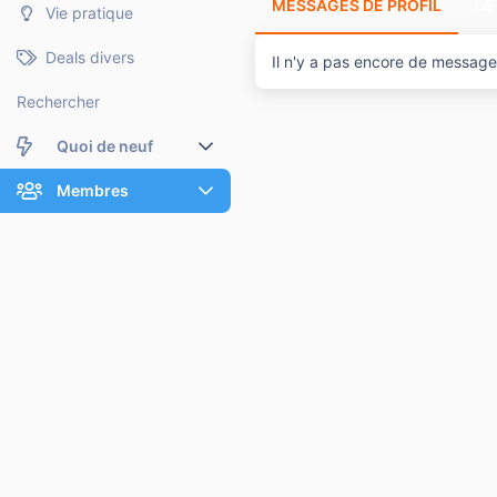
MESSAGES DE PROFIL
DE
Vie pratique
Deals divers
Il n'y a pas encore de message
Rechercher
Quoi de neuf
Nouveaux messages
Membres
Membres en ligne
Nouveaux messages de profil
Dernières activités
Nouveaux messages de profil
Rechercher dans les messages de profil