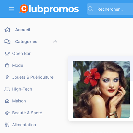
Accueil
Categories
Open Bar
Mode
Jouets & Puériculture
High-Tech
Maison
Beauté & Santé
Alimentation