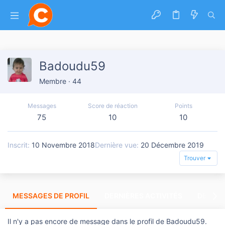
Badoudu59
Membre
·
44
Messages
Score de réaction
Points
75
10
10
Inscrit
10 Novembre 2018
Dernière vue
20 Décembre 2019
Trouver
MESSAGES DE PROFIL
DERNIÈRES ACTIVITÉS
DERNIE
Il n'y a pas encore de message dans le profil de Badoudu59.