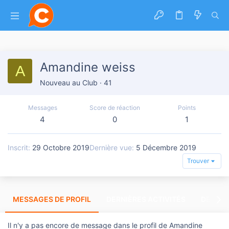
Amandine weiss
A
Nouveau au Club
·
41
Messages
Score de réaction
Points
4
0
1
Inscrit
29 Octobre 2019
Dernière vue
5 Décembre 2019
Trouver
MESSAGES DE PROFIL
DERNIÈRES ACTIVITÉS
DERNIE
Il n'y a pas encore de message dans le profil de Amandine