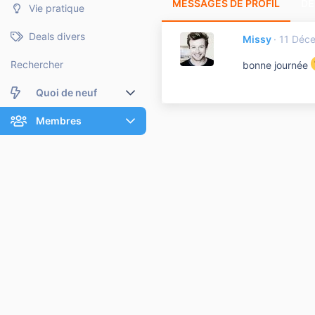
MESSAGES DE PROFIL
DE
Vie pratique
Deals divers
Missy
11 Déc
Rechercher
bonne journée
Quoi de neuf
Nouveaux messages
Membres
Membres en ligne
Nouveaux messages de profil
Dernières activités
Nouveaux messages de profil
Rechercher dans les messages de profil